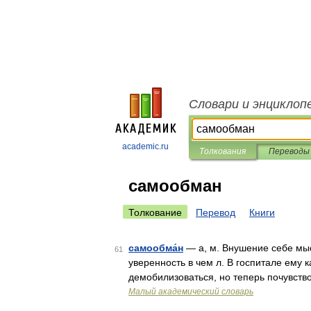
Словари и энциклоп
academic.ru
Толкования
Переводы
самообман
Толкование
Перевод
Книги
самообма́н
— а, м. Внушение себе мыс
61
уверенность в чем л. В госпитале ему 
демобилизоваться, но теперь почувств
Малый академический словарь