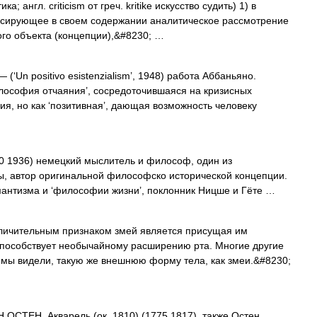
ка; англ. criticism от греч. kritike искусство судить) 1) в
ксирующее в своем содержании аналитическое рассмотрение
ого объекта (концепции),&#8230; …
 (‘Un positivo esistenzialism’, 1948) работа Аббаньяно.
илософия отчаяния’, сосредоточившаяся на кризисных
ия, но как ‘позитивная’, дающая возможность человеку
0 1936) немецкий мыслитель и философ, один из
, автор оригинальной философско исторической концепции.
антизма и ‘философии жизни’, поклонник Ницше и Гёте …
тельным признаком змей является присущая им
способствует необычайному расширению рта. Многие другие
мы видели, такую же внешнюю форму тела, как змеи.&#8230;
 ОСТЕН. Акварель (ок. 1810) (1775 1817), также Остен,