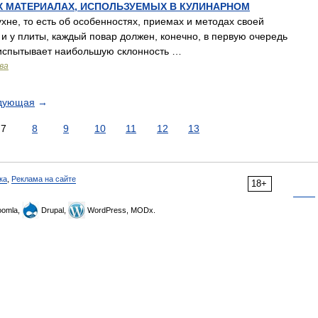
ЫХ МАТЕРИАЛАХ, ИСПОЛЬЗУЕМЫХ В КУЛИНАРНОМ
, то есть об особенностях, приемах и методах своей
и у плиты, каждый повар должен, конечно, в первую очередь
он испытывает наибольшую склонность …
ва
дующая
→
7
8
9
10
11
12
13
ка
,
Реклама на сайте
18+
omla,
Drupal,
WordPress, MODx.