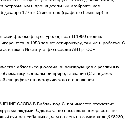
яся остроумным и проницательным изображением
6 декабря 1775 в Стивентоне (графство Гэмпшир), в
нский философ, культуролог, поэт. В 1950 окончил
иверситета, в 1953 там же аспирантуру, там же и работал. С
м эстетики в Институте философии АН Гр. ССР …
ческая область социологии, анализирующая с различных
роблематику: социальной природы знания (С.З. в узком
ой специфике его исторического становления
НАЧЕНИЕ СЛОВА В Библии под С. понимается отсутствие
 другими людьми. Однако С. не пассивная покорность, но
ный считает себя выше, чем он есть на самом деле,&#8230;