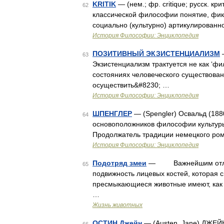
KRITIK
— (нем.; фр. critique; русск. крити
62
классической философии понятие, фи
социально (культурно) артикулированн
История Философии: Энциклопедия
ПОЗИТИВНЫЙ ЭКЗИСТЕНЦИАЛИЗМ
—
63
Экзистенциализм трактуется не как ‘ф
состояниях человеческого существован
осуществить&#8230; …
История Философии: Энциклопедия
ШПЕНГЛЕР
— (Spengler) Освальд (188
64
основоположников философии культуры
Продолжатель традиции немецкого ром
История Философии: Энциклопедия
Подотряд змеи
— Важнейшим отличи
65
подвижность лицевых костей, которая 
пресмыкающиеся животные имеют, как 
…
Жизнь животных
ОСТИН Джейн
— (Austen, Jane) ДЖЕЙН