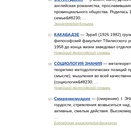
66
английская романистка, прославивша
провинциального общества. Родилась 1
семье&#8230; …
Энциклопедия Кольера
КАКАБАДЗЕ
— Зураб (1926 1982) грузи
67
философский факультет Тбилисского ун
1958 до конца жизни заведовал отдело
Новейший философский словарь
СОЦИОЛОГИЯ ЗНАНИЯ
— метатеорети
68
теоретико методологических позиций п
смысле); мышления во всей качественн
(социология&#8230; …
Новейший философский словарь
Смиренномудрие
— (смирение). I. З
69
гордости, стремления возвыситься над
активные, смелые действия. Высокомер
…
Библейская энциклопедия Брокгауза