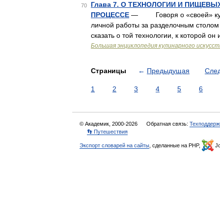
Глава 7. О ТЕХНОЛОГИИ И ПИЩЕВ
70
ПРОЦЕССЕ
— Говоря о «своей» кухне
личной работы за разделочным столом 
сказать о той технологии, к которой 
Большая энциклопедия кулинарного искусст
Страницы
←
Предыдущая
Сле
1
2
3
4
5
6
© Академик, 2000-2026
Обратная связь:
Техподдерж
👣 Путешествия
Экспорт словарей на сайты
, сделанные на PHP,
Jo